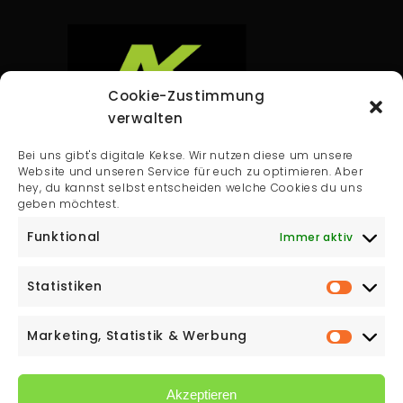
Cookie-Zustimmung
verwalten
Andreas Krausler GmbH
Bei uns gibt's digitale Kekse. Wir nutzen diese um unsere
Ausäckerweg 13
Website und unseren Service für euch zu optimieren. Aber
hey, du kannst selbst entscheiden welche Cookies du uns
8230 Hartberg
geben möchtest.
T:
0664 139 48 50
Funktional
Immer aktiv
Email:
office@montagebedarf.at
Statistiken
Marketing, Statistik & Werbung
Akzeptieren